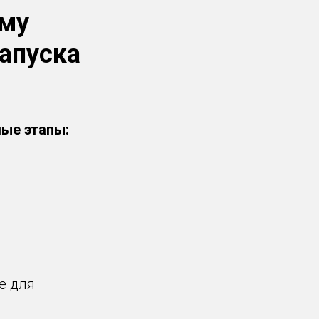
ему
апуска
мые этапы:
е для