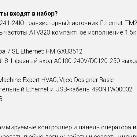
ты входят в набор?
41-24IO транзисторный источник Ethernet: TM
 частоты ATV320 компактное исполнение 1.5кВ
а 7 SL Ethernet: HMIGXU3512
L8 1-фазный вход AC100-240V/DC120-250 выход
Machine Expert HVAC, Vijeo Designer Basic
тельный Ethernet и USB-кабель: 490NTW00002,
8
аммируемые контроллер и панель оператора и
изовать любую логику работы и создать инди