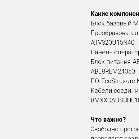
⠀
Какие компонен
Блок базовый M2
Преобразователь
ATV320U15N4C
Панель оператор
Блок питания AB
ABL8REM24050
ПО: EcoStruxure 
Кабели соедини
BMXXCAUSBH01
⠀
Что важно?
Cвободно прогр
позволяют реал