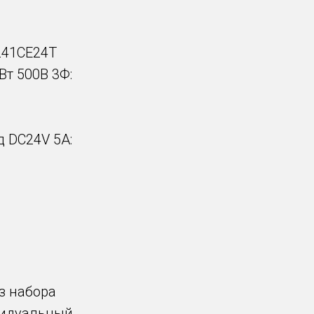
241CE24T
т 500В 3Ф:
 DC24V 5A:
з набора
видуальный