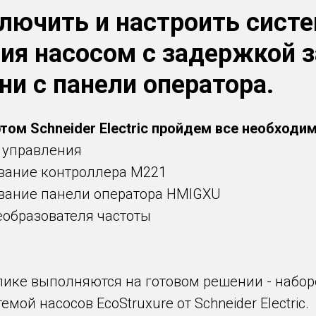
лючить и настроить сист
ия насосом с задержкой з
ни с панели оператора.
том Schneider Electric пройдем все необходи
ы управления
вание контроллера М221
вание панели оператора HMIGXU
еобразователя частоты
лике выполняются на готовом решении - набор
мой насосов EcoStruxure от Schneider Electric.