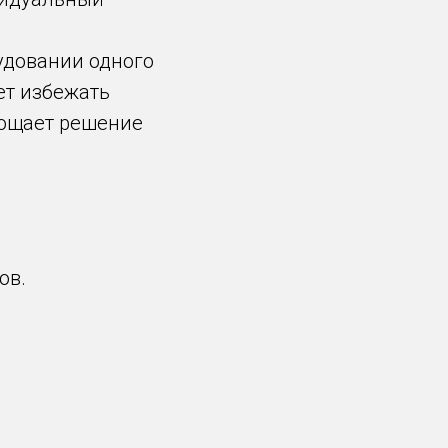
удовании одного
ает избежать
рощает решение
ов.